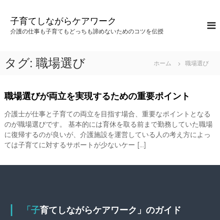
コ
ン
子育てしながらケアワーク
テ
介護の仕事も子育てもどっちも諦めないためのコツを伝授
ン
ツ
へ
タグ:
職場選び
ホーム
職場選び
ス
キ
ッ
職場選びが両立を実現するための重要ポイント
プ
介護士が仕事と子育ての両立を目指す場合、重要なポイントとなる
のが職場選びです。 基本的には育休を取る前まで勤務していた職場
に復帰するのが良いが、介護施設を運営している人の考え方によっ
ては子育てに対するサポートが少ないケー […]
「子育てしながらケアワーク」のガイド